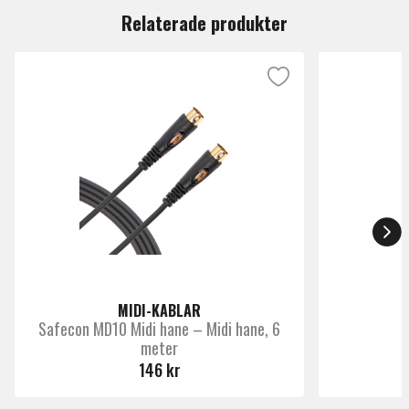
operation and superior sound for every gear connection in
Relaterade produkter
your rig.
MIDI-KABLAR
Safecon MD10 Midi hane – Midi hane, 6
meter
R
146 kr