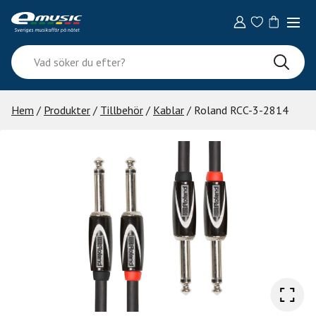
Skip
to
content
Vad
söker
du
efter?
Hem
/
Produkter
/
Tillbehör
/
Kablar
/ Roland RCC-3-2814