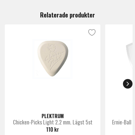
Du måste vara inloggad för att lämna en recension.
Tjocklek
Medium 0.5 till 0.79mm
Relaterade produkter
Paketering
Singelpack
Märke
Dunlop
PLEKTRUM
Chicken-Picks Light 2.2 mm. Lägst 5st
Ernie-Ball
110 kr