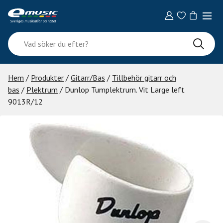
Skip
to
content
Vad
söker
du
efter?
Hem
/
Produkter
/
Gitarr/Bas
/
Tillbehör gitarr och
bas
/
Plektrum
/ Dunlop Tumplektrum. Vit Large left
9013R/12