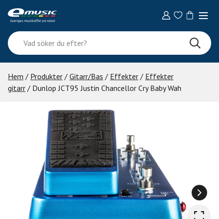
Skip
to
content
Vad
söker
du
efter?
Hem
/
Produkter
/
Gitarr/Bas
/
Effekter
/
Effekter
gitarr
/ Dunlop JCT95 Justin Chancellor Cry Baby Wah