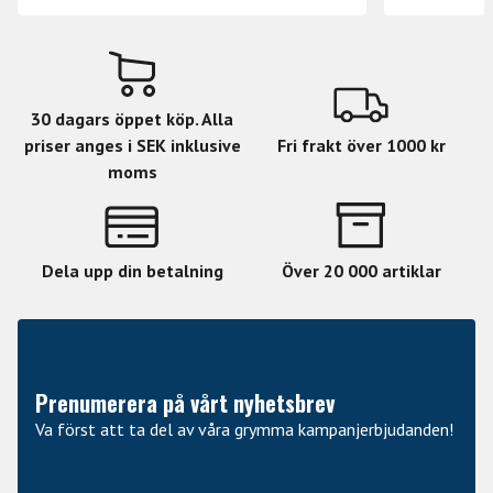
• Anpassa de två vipplägena med volym- och Q-
inställningarna
• Anpassa intensitet, volym och EQ för fuzzen
30 dagars öppet köp. Alla
priser anges i SEK inklusive
Fri frakt över 1000 kr
moms
Dela upp din betalning
Över 20 000 artiklar
Prenumerera på vårt nyhetsbrev
Va först att ta del av våra grymma kampanjerbjudanden!