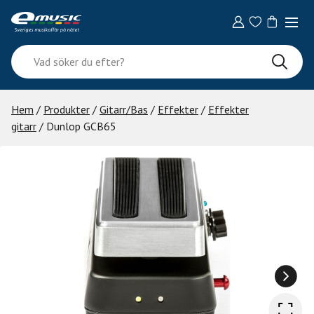
Skip
to
content
Vad
söker
du
efter?
Hem
/
Produkter
/
Gitarr/Bas
/
Effekter
/
Effekter
gitarr
/ Dunlop GCB65