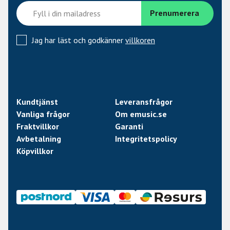
Varför välja mellan de två ultimata Cry Baby Wah
uttrycken när du kan få båda i en pedal. Skaffa dig Cry
Baby Custom Badass™ Dual-Inductor Wah och uttryck
Jag har läst och godkänner
villkoren
dig med arvets och innovationens röst.
• Kombinerar två legendariska Cry Baby's i en pedal
• Halo Inductor's uttrycksfulla svep och smutsiga
mellantoner
Kundtjänst
Leveransfrågor
• Red Fasel Inductor's krispiga & frodiga harmonier
Vanliga frågor
Om emusic.se
• Växla mellan lägen med "kickswitch" på sidan av
Fraktvillkor
Garanti
pedalen
Avbetalning
Integritetspolicy
• Finjustera frekvensen på varje läge från ljus till mörk
Köpvillkor
• On/off status LED-lampor
• Limited edition