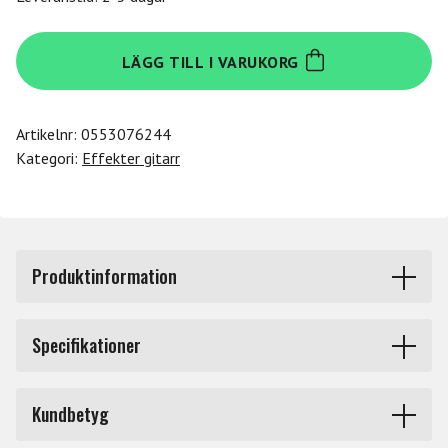
Dunlop
LÄGG TILL I VARUKORG
GCB65
mängd
Artikelnr:
0553076244
Kategori:
Effekter gitarr
Produktinformation
Cry Baby Custom Badass Dual-Inductor för ihop två av
Specifikationer
de mest ikoniska wah-pedalerna genom historien och
skapat en ny bred och dynamisk palett för ditt
Effekt
Wah
musikaliska uttryck.
Kundbetyg
Storlek
Large