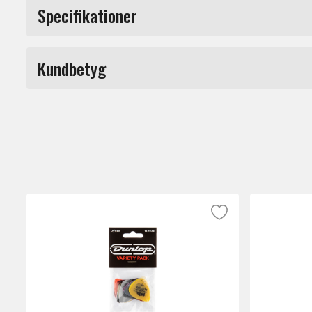
Dunlop Plektrum Stubby. 6-pack
Specifikationer
Tjocklek: 3.0mm
Produkttyp
Kundbetyg
Tjocklek
Märke
Du måste vara inloggad för a