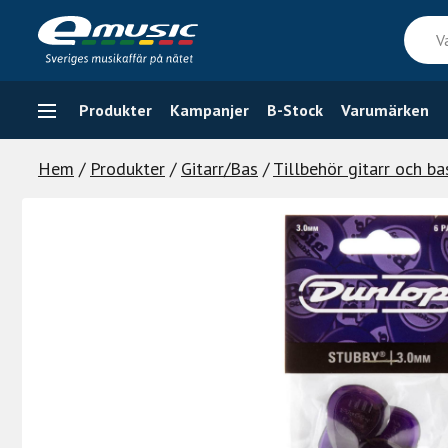
Skip
Vad
to
söker
content
du
efter
Produkter
Kampanjer
B-Stock
Varumärken
Hem
/
Produkter
/
Gitarr/Bas
/
Tillbehör gitarr och ba