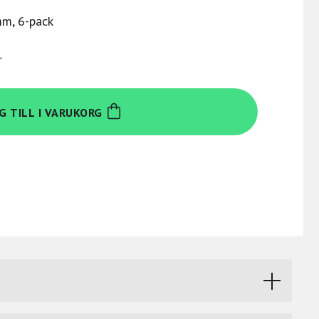
mm, 6-pack
r
G TILL I VARUKORG