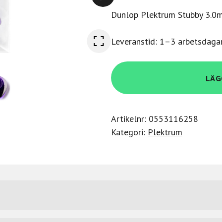
Dunlop Plektrum Stubby 3.0
Leveranstid: 1–3 arbetsdaga
Dunlop
LÄG
474P3.0
Stubby
Jazz-
Artikelnr:
0553116258
6
Kategori:
Plektrum
mängd