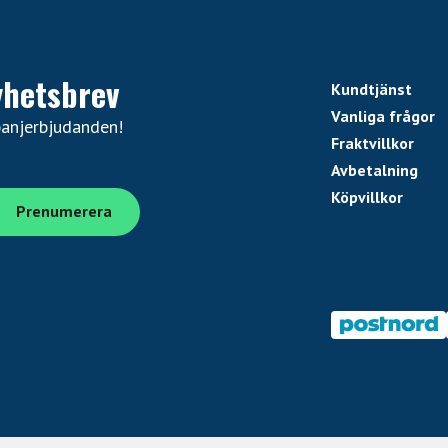
yhetsbrev
Kundtjänst
Vanliga frågor
panjerbjudanden!
Fraktvillkor
Avbetalning
Köpvillkor