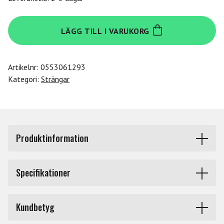
Daddario
LÄGG TILL I VARUKORG
J56
3/4M
mängd
Artikelnr:
0553061293
Kategori:
Strängar
Produktinformation
J56 3/4M Pro Arté violin set.
Specifikationer
Pro Arté strängar har en kärna av nylon som ger ett
Produkttyp
Strängar stråkinstrument
varmt och behagligt ljud och är mindre känsliga för fukt
Kundbetyg
och temperaturförändringar. Passar därför alldeles
Märke
Daddario