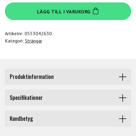
Daddario
LÄGG TILL I VARUKORG
J811
1/8M
mängd
Artikelnr:
0553042630
Kategori:
Strängar
Produktinformation
J811 E 1/8M Prelude violin.
Specifikationer
Den solida stålkärnan i Prelude ger en snabb respons,
Produkttyp
Strängar stråkinstrument
stabil intonation och en stark jämn ton. De är tämligen
Kundbetyg
okänsliga för luft och temperaturförändringar vilket gör
Märke
Daddario
att strängarna passar bra i musikundervisningen och för