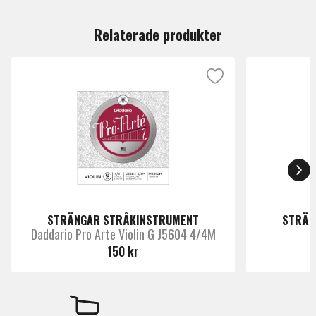
Du måste vara inloggad för att lämna en recension.
spelemän i utomhusmiljö.
Relaterade produkter
J811 1/8M.
• E Steel.
• Mensur 241mm/9 1/2".
• Medium tension.
• Strängtryck: 5.90 kg.
STRÄNGAR STRÅKINSTRUMENT
STRÄN
Daddario Pro Arte Violin G J5604 4/4M
D
150 kr