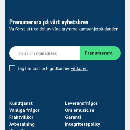
kombinerar hållbarhet, ljudkvalitet och spelbarhet. Med
dessa strängar kan du fokusera på att skapa musik
istället för att oroa dig för att byta strängar.
Prenumerera på vårt nyhetsbrev
Va först att ta del av våra grymma kampanjerbjudanden!
Jag har läst och godkänner
villkoren
Kundtjänst
Leveransfrågor
Vanliga frågor
Om emusic.se
Fraktvillkor
Garanti
Avbetalning
Integritetspolicy