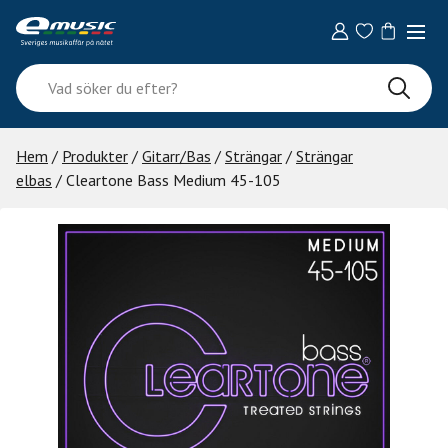
Skip
to
content
Vad
söker
du
efter?
Hem
/
Produkter
/
Gitarr/Bas
/
Strängar
/
Strängar
elbas
/ Cleartone Bass Medium 45-105