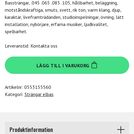
Bassträngar, .045 .065 .085 .105, hållbarhet, beläggning,
motståndskraftiga, smuts, svett, rik ton, varm klang, djup,
karaktär, liveframträdanden, studioinspelningar, övning, lätt
installation, nybörjare, erfarna musiker, ljudkvalitet,
spelbarhet.
Leveranstid: Kontakta oss
Cleartone
LÄGG TILL I VARUKORG
Bass
Medium
45-
Artikelnr:
0553155560
105
Kategori:
Strängar elbas
mängd
Produktinformation