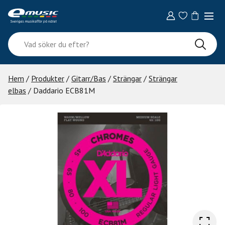
Skip
to
content
Vad
söker
du
efter?
Hem
/
Produkter
/
Gitarr/Bas
/
Strängar
/
Strängar
elbas
/ Daddario ECB81M