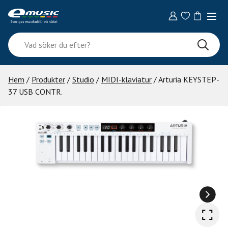
Skip
to
content
Vad
söker
du
efter?
Hem
/
Produkter
/
Studio
/
MIDI-klaviatur
/ Arturia KEYSTEP-
37 USB CONTR.