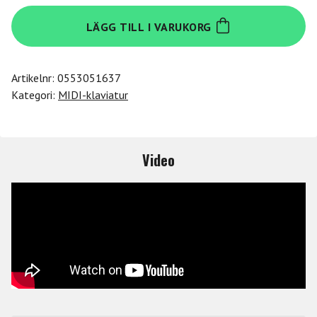
Arturia
LÄGG TILL I VARUKORG
KEYSTEP-
37
USB
Artikelnr:
0553051637
CONTR.
Kategori:
MIDI-klaviatur
mängd
Video