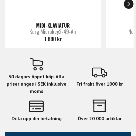
user-defined chord
•
Unique strum, velocity and note controls for Chord
mode
MIDI-KLAVIATUR
•
Scale mode lets you quantize the keyboard to a
Korg Microkey2-49-Air
Nov
scale of your choice
1 690 kr
•
5 scales to choose from, including a user-defined
scale
•
16 assignable & adjustable MIDI CC controls
•
USB, MIDI, CV and clock connectivity
•
Includes Ableton Live Lite
30 dagars öppet köp. Alla
priser anges i SEK inklusive
Fri frakt över 1000 kr
moms
Dela upp din betalning
Över 20 000 artiklar