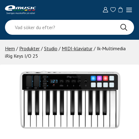
Skip
to
content
Vad
söker
du
efter?
Hem
/
Produkter
/
Studio
/
MIDI-klaviatur
/ Ik-Multimedia
iRig Keys I/O 25