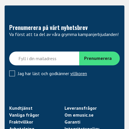
och musikalisk utforskning. Med sin eleganta design och
högkvalitativa material är Altamira-gitarren ett utmärkt
val för både hobbyister och professionella musiker.
Prenumerera på vårt nyhetsbrev
Va först att ta del av våra grymma kampanjerbjudanden!
Jag har läst och godkänner
villkoren
Kundtjänst
Leveransfrågor
Vanliga frågor
Om emusic.se
Fraktvillkor
Garanti
Avbetalning
Integritetspolicy