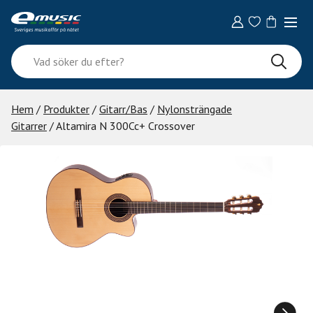
Skip
to
content
Vad
söker
du
efter?
Hem
/
Produkter
/
Gitarr/Bas
/
Nylonsträngade
Gitarrer
/ Altamira N 300Cc+ Crossover