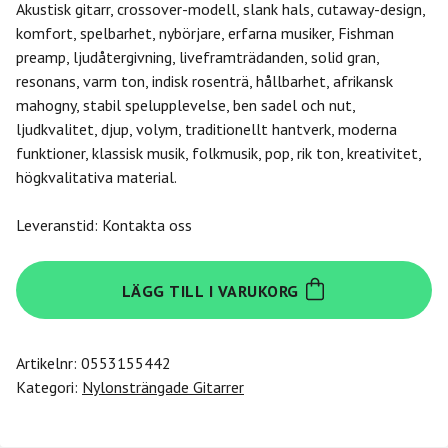
Akustisk gitarr, crossover-modell, slank hals, cutaway-design,
komfort, spelbarhet, nybörjare, erfarna musiker, Fishman
preamp, ljudåtergivning, liveframträdanden, solid gran,
resonans, varm ton, indisk rosenträ, hållbarhet, afrikansk
mahogny, stabil spelupplevelse, ben sadel och nut,
ljudkvalitet, djup, volym, traditionellt hantverk, moderna
funktioner, klassisk musik, folkmusik, pop, rik ton, kreativitet,
högkvalitativa material.
Leveranstid: Kontakta oss
Altamira
LÄGG TILL I VARUKORG
N
300Cc+
Crossover
Artikelnr:
0553155442
mängd
Kategori:
Nylonsträngade Gitarrer