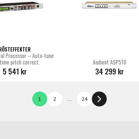
RÖSTEFFEKTER
al Processor – Auto-tune
-time pitch correct.
Audient ASP510
5 541 kr
34 299 kr
1
2
…
24