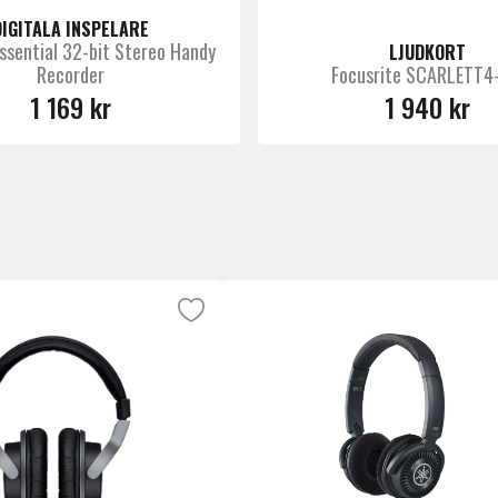
DIGITALA INSPELARE
sential 32-bit Stereo Handy
LJUDKORT
Recorder
Focusrite SCARLETT4
1 169 kr
1 940 kr