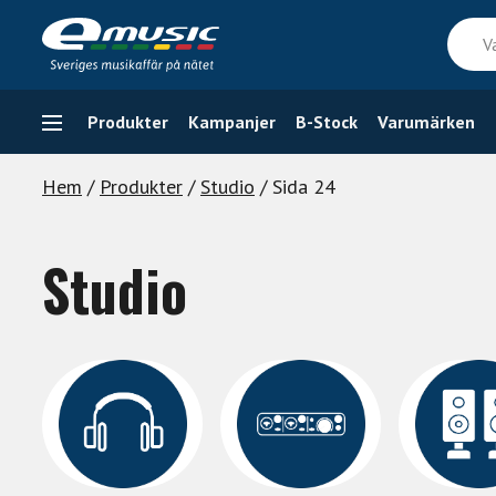
Skip
Vad
to
söker
content
du
efter
Produkter
Kampanjer
B-Stock
Varumärken
Hem
/
Produkter
/
Studio
/ Sida 24
Studio