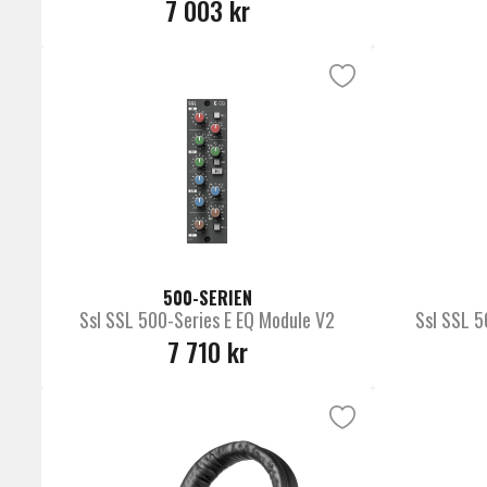
7 003 kr
500-SERIEN
Ssl SSL 500-Series E EQ Module V2
Ssl SSL 5
7 710 kr