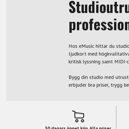
Studioutr
profession
Hos eMusic hittar du studio
ljudkort med högkvalitativ
kritisk lyssning samt MIDI-c
Bygg din studio med utrust
erbjuder bra priser, trygg b
30 dagars öppet köp. Alla priser