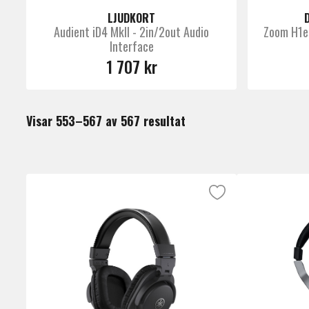
LJUDKORT
Audient iD4 MkII - 2in/2out Audio
Zoom H1es
Interface
1 707 kr
Visar 553–567 av 567 resultat