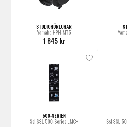
STUDIOHÖRLURAR
S
Yamaha HPH-MT5
Yama
1 845 kr
500-SERIEN
Ssl SSL 500-Series LMC+
Ssl SSL 50