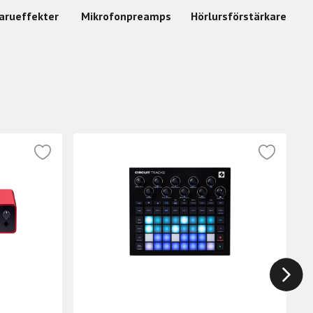
arueffekter
Mikrofonpreamps
Hörlursförstärkare