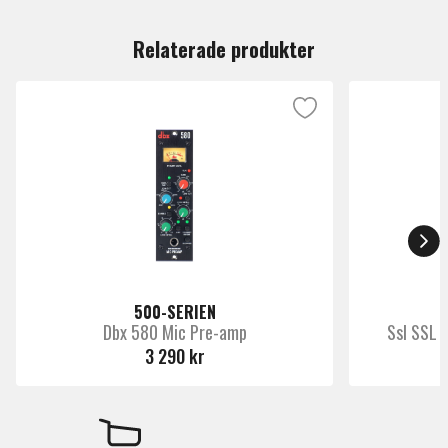
Du måste vara inloggad för att lämna en recension.
Märke
Ssl
Relaterade produkter
500-SERIEN
Dbx 580 Mic Pre-amp
Ssl SSL 
3 290 kr