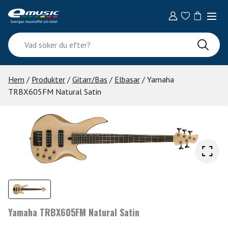
Skip
to
content
Vad
söker
du
efter?
Hem
/
Produkter
/
Gitarr/Bas
/
Elbasar
/ Yamaha
TRBX605FM Natural Satin
Yamaha TRBX605FM Natural Satin