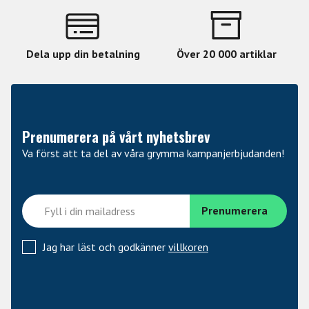
att justera och håller för allt.
Highlights
Dela upp din betalning
Över 20 000 artiklar
Konstruktion Bolt-on 5-strängad
Al/lönn kropp
Flammig lönntopp
Lönn/mahogny 5-lagers hals
Prenumerera på vårt nyhetsbrev
Greppbräda av rosewood
Va först att ta del av våra grymma kampanjerbjudanden!
Slank 43 mm halsbredd
Skallängd: 863.6 mm
3-bands aktiv EQ med aktiv/passiv preamp
LED-lampa som varnar vid låg batterinivå
Jag har läst och godkänner
villkoren