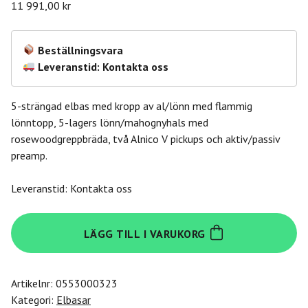
11 991,00
kr
Beställningsvara
Leveranstid: Kontakta oss
5-strängad elbas med kropp av al/lönn med flammig
lönntopp, 5-lagers lönn/mahognyhals med
rosewoodgreppbräda, två Alnico V pickups och aktiv/passiv
preamp.
Leveranstid: Kontakta oss
Yamaha
LÄGG TILL I VARUKORG
TRBX605FM
Natural
Satin
Artikelnr:
0553000323
mängd
Kategori:
Elbasar