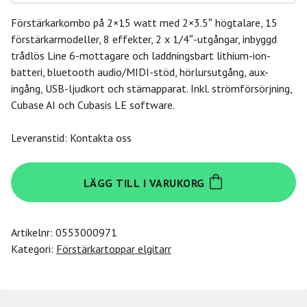
Förstärkarkombo på 2×15 watt med 2×3.5″ högtalare, 15
förstärkarmodeller, 8 effekter, 2 x 1/4″-utgångar, inbyggd
trådlös Line 6-mottagare och laddningsbart lithium-ion-
batteri, bluetooth audio/MIDI-stöd, hörlursutgång, aux-
ingång, USB-ljudkort och stämapparat. Inkl. strömförsörjning,
Cubase AI och Cubasis LE software.
Leveranstid: Kontakta oss
Yamaha
LÄGG TILL I VARUKORG
THR30II
Wireless
mängd
Artikelnr:
0553000971
Kategori:
Förstärkartoppar elgitarr