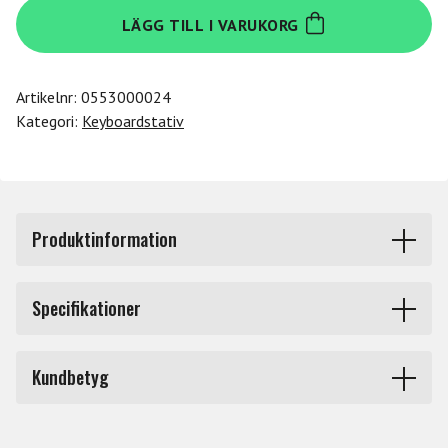
Yamaha
LÄGG TILL I VARUKORG
L515
White
mängd
Artikelnr:
0553000024
Kategori:
Keyboardstativ
Produktinformation
Attraktivt stativ designat för att matcha utseendet till
Specifikationer
pianot P-515. Stativet gör P-515 till ett vackert
hempiano.
Produkttyp
Keyboardstativ
Kundbetyg
Märke
Yamaha
Du måste vara inloggad för att lämna en recension.