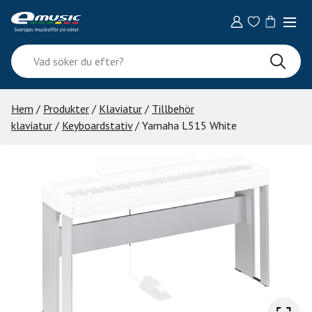
Skip
to
content
Vad
söker
du
efter?
Hem
/
Produkter
/
Klaviatur
/
Tillbehör
klaviatur
/
Keyboardstativ
/ Yamaha L515 White