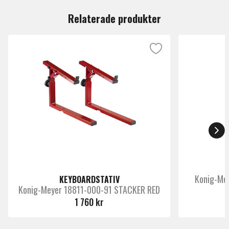
Relaterade produkter
Konig-Me
KEYBOARDSTATIV
Konig-Meyer 18811-000-91 STACKER RED
1 760 kr