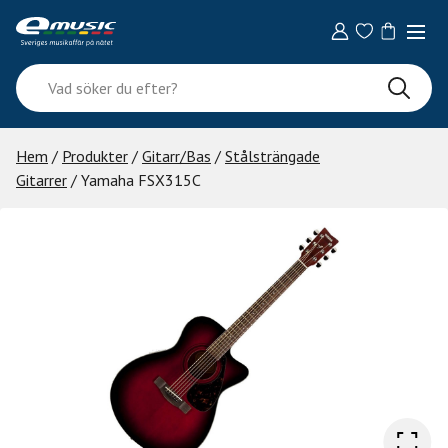
Skip
to
content
Vad
söker
du
efter?
Hem
/
Produkter
/
Gitarr/Bas
/
Stålsträngade
Gitarrer
/ Yamaha FSX315C