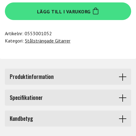
Yamaha
LÄGG TILL I VARUKORG
FSX315C
mängd
Artikelnr:
0553001052
Kategori:
Stålsträngade Gitarrer
Produktinformation
6-strängad westerngitarr i mindre format, kropp i gran
Specifikationer
och Tropical tonewood, starkt men varmt sound, ART
(Acoustic Response Technology) Contact Pickup, röd
Cutaway
Ja
Kundbetyg
Fattning
Höger