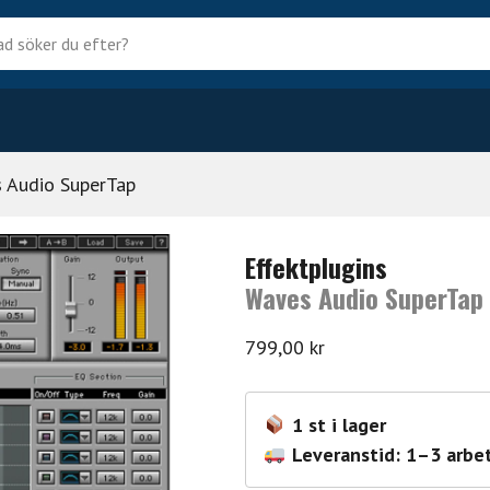
?
 Audio SuperTap
Effektplugins
Waves Audio SuperTap
799,00
kr
1 st i lager
Leveranstid: 1–3 arbe