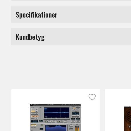
Inspired by the legacy of the classic analo
Specifikationer
processing power. Sync to your host tempo o
Produkttyp
Kundbetyg
Märke
Du måste vara inloggad för a