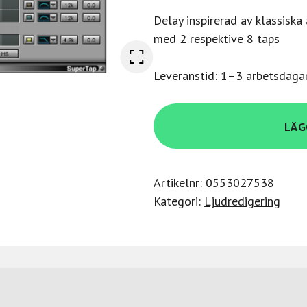
Delay inspirerad av klassiska
med 2 respektive 8 taps
Leveranstid: 1–3 arbetsdaga
Waves
LÄG
Audio
SuperTap
mängd
Artikelnr:
0553027538
Kategori:
Ljudredigering