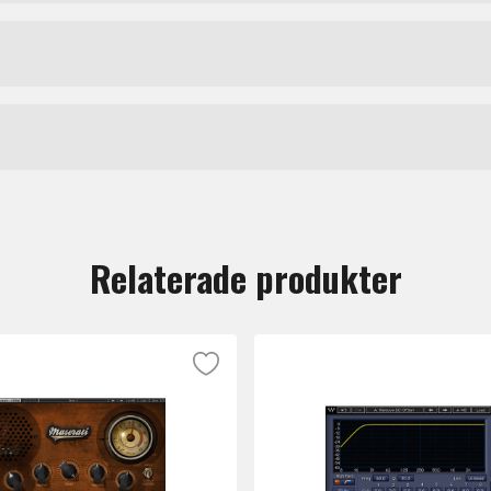
g tape delays, SuperTap’s extensive modulation, panning, an
r tap it in; SuperTap gets you into the right groove.
Effektplugins
Waves Audio
tt lämna en recension.
Relaterade produkter