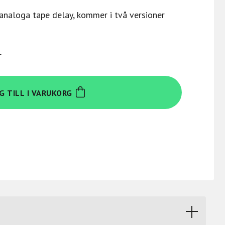
 analoga tape delay, kommer i två versioner
r
G TILL I VARUKORG