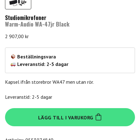
Studiomikrofoner
Warm-Audio WA-47jr Black
2 907,00
kr
Beställningsvara
Leveranstid: 2-5 dagar
Kapsel ifrån storebror WA47 men utan rör.
Leveranstid: 2-5 dagar
Warm-
LÄGG TILL I VARUKORG
Audio
WA-
47jr