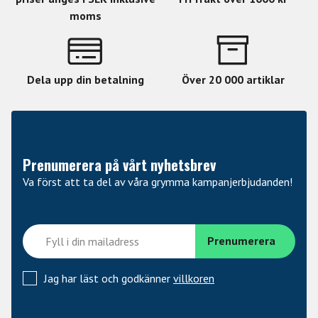
Capacitors, Panasonic Electrolytic Capacitors
moms
Maximum SPL: 147/157dB (@1kHz 1kOhms 0.5% THD,
0/-10dB)
Dela upp din betalning
Över 20 000 artiklar
Frequency Range: 20 Hz~20 KHz
Sensitivity: 10mV/Pa Or -40dB
Prenumerera på vårt nyhetsbrev
Va först att ta del av våra grymma kampanjerbjudanden!
Jag har läst och godkänner
villkoren