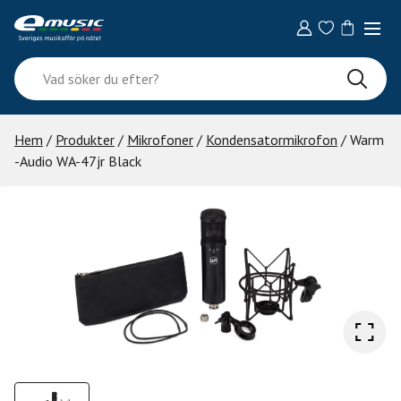
Skip
to
content
Vad
söker
du
efter?
Hem
/
Produkter
/
Mikrofoner
/
Kondensatormikrofon
/ Warm
-Audio WA-47jr Black