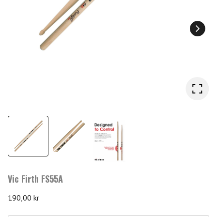
Vic Firth FS55A
190,00
kr