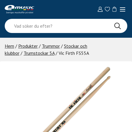
Skip
to
content
Vad
söker
du
efter?
Hem
/
Produkter
/
Trummor
/
Stockar och
klubbor
/
Trumstockar 5A
/ Vic Firth FS55A