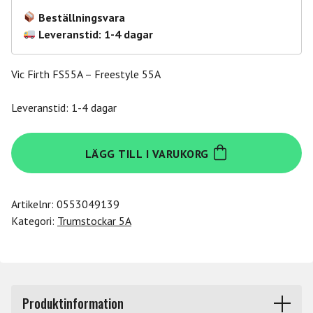
Beställningsvara
Leveranstid: 1-4 dagar
Vic Firth FS55A – Freestyle 55A
Leveranstid: 1-4 dagar
Vic
LÄGG TILL I VARUKORG
Firth
FS55A
mängd
Artikelnr:
0553049139
Kategori:
Trumstockar 5A
Produktinformation