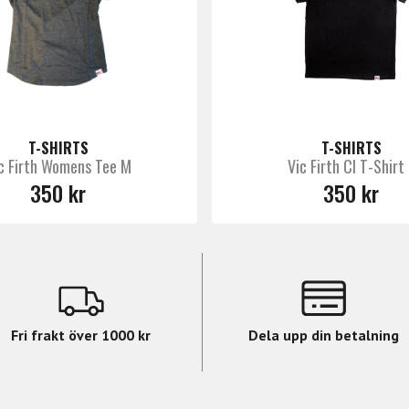
törre presentation...
r hans riktiga namn, startade sin stocktillverkning 1963 h
T-SHIRTS
T-SHIRTS
c Firth Womens Tee M
Vic Firth Cl T-Shirt
ar i Hickory anpassade för trumsetsspel, modeller i Lönn, ma
350 kr
350 kr
g, Rods, mallets till alla tänkbara instrument & massor av 
Fri frakt över 1000 kr
Dela upp din betalning