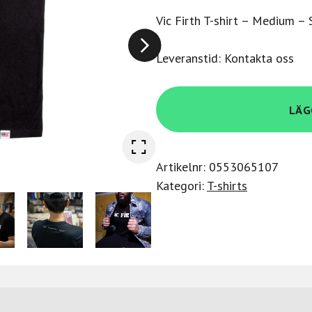
Vic Firth T-shirt – Medium –
Leveranstid: Kontakta oss
Vic
LÄG
Firth
Cl
T-
Artikelnr:
0553065107
Shirt
Kategori:
T-shirts
M
mängd