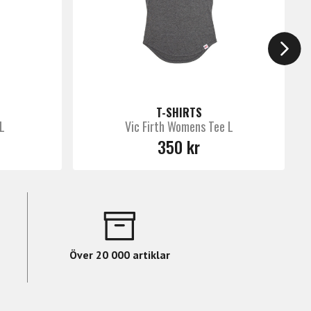
ar hans stockar ansetts som dom bästa
T-SHIRTS
 L
Vic Firth Womens Tee L
rchingstockar, modeller perfekta till Jazz,
350 kr
tillbehör & annat bra som en seriös
Över 20 000 artiklar