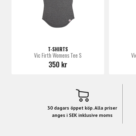
Vic Firth behöver ingen s
Ända sedan Vic, eller Everett Firth som va
T-SHIRTS
bland slagverkare välden över.
Vic Firth Womens Tee S
Vi
I deras sortiment finner du allt från stock
350 kr
hårdrock, fantastiska vispar av alla de sla
trumslagare behöver.
30 dagars öppet köp. Alla priser
anges i SEK inklusive moms