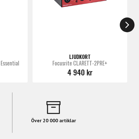
LJUDKORT
 Essential
Focusrite CLARETT-2PRE+
4 940 kr
nversion
,® and more*
gardless of software buffer setting
ltime Analog Classics” bundle
Över 20 000 artiklar
duced cable clutter