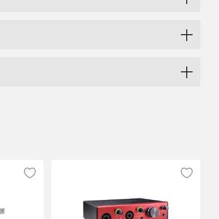
tereo utgång för hörlurar, 2 Unison