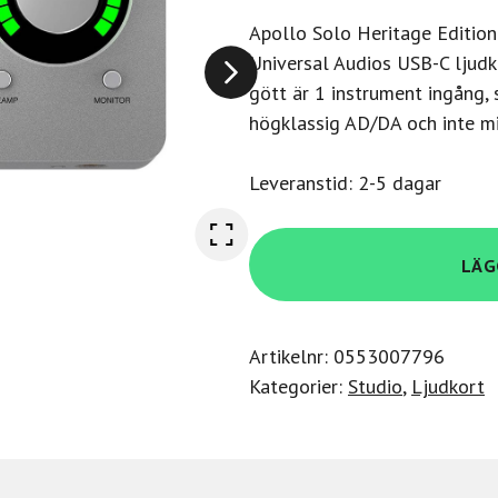
Apollo Solo Heritage Editio
Universal Audios USB-C ljudk
gött är 1 instrument ingång, 
högklassig AD/DA och inte min
Leveranstid: 2-5 dagar
Universal-
LÄG
Audio
Apollo
Solo
Artikelnr:
0553007796
USB
Kategorier:
Studio
,
Ljudkort
Heritage
Edition
mängd