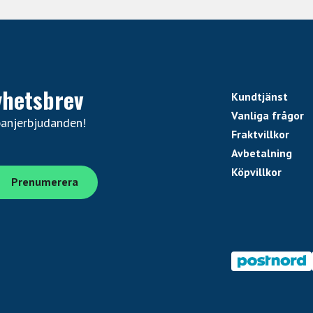
ete compatibility information, please visit help.uaudio.c
nderbolt 3 port
tware and authorize UAD plug-ins
yhetsbrev
Kundtjänst
Vanliga frågor
panjerbjudanden!
Fraktvillkor
Avbetalning
Köpvillkor