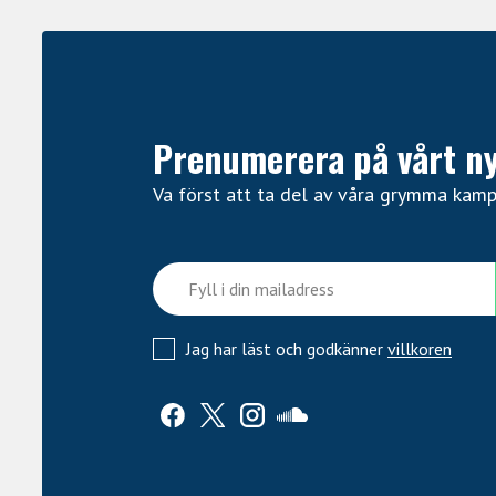
Apollo Solo System Requirements. For compl
•
Windows computer with available Thu
•
Thunderbolt 3 cable (not included)
•
Windows 10 64-Bit Edition
•
Internet connection to download sof
Prenumerera på vårt n
•
6 gigabytes available storage
Va först att ta del av våra grymma kam
Jag har läst och godkänner
villkoren