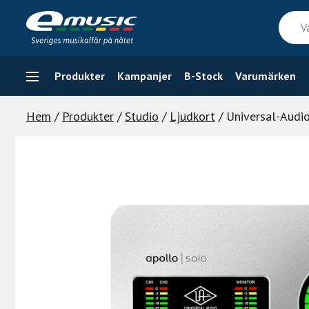
Skip
Vad
to
söker
content
du
efter
Produkter
Kampanjer
B-Stock
Varumärken
Hem
/
Produkter
/
Studio
/
Ljudkort
/ Universal-Audi