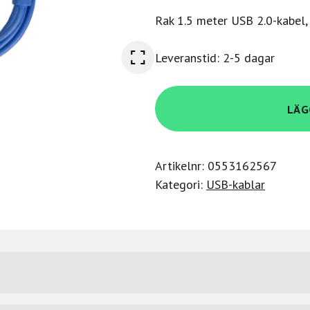
Rak 1.5 meter USB 2.0-kabel,
Leveranstid: 2-5 dagar
Udg
LÄG
Gear
Ultimate
USB
Artikelnr:
0553162567
3.2
Kategori:
USB-kablar
C-
C
Blue
1,5
m
mängd