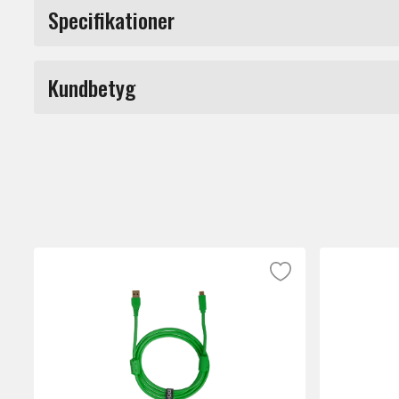
Ultimate USB 2.0 C-C Straight 1.5m är en 
Specifikationer
Längd
Kundbetyg
Produkttyp
Märke
Du måste vara inloggad för a