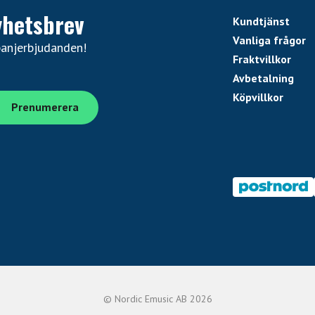
yhetsbrev
Kundtjänst
Vanliga frågor
panjerbjudanden!
Fraktvillkor
Avbetalning
Köpvillkor
© Nordic Emusic AB 2026