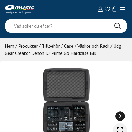
Skip
to
content
Vad
söker
du
efter?
Hem
/
Produkter
/
Tillbehör
/
Case / Väskor och Rack
/ Udg
Gear Creator Denon DJ Prime Go Hardcase Blk