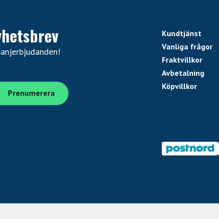
yhetsbrev
Kundtjänst
Vanliga frågor
panjerbjudanden!
Fraktvillkor
Avbetalning
Köpvillkor