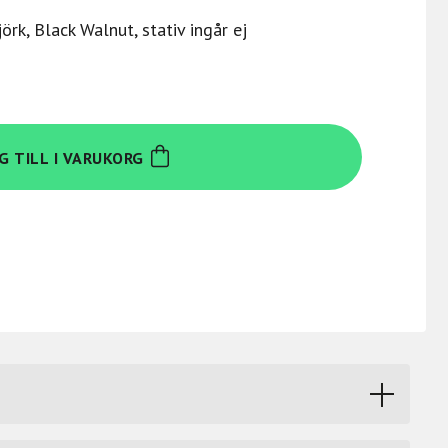
rk, Black Walnut, stativ ingår ej
G TILL I VARUKORG