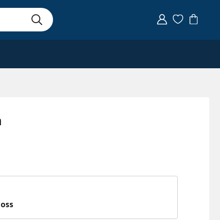
a
 oss