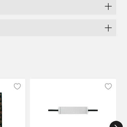
 inkl. 2 st x MC69 Single Tom Attachment.
tten. Den tydliga och rena tonen gör
da feta dubbelskinn. I likhet med alla
n för optimalt sound och handhavande.