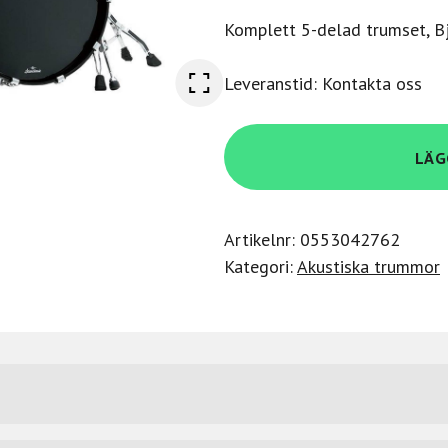
Komplett 5-delad trumset, Bjö
Leveranstid: Kontakta oss
Tama
LÄG
WBS52RZS-
MBR
mängd
Artikelnr:
0553042762
Kategori:
Akustiska trummor