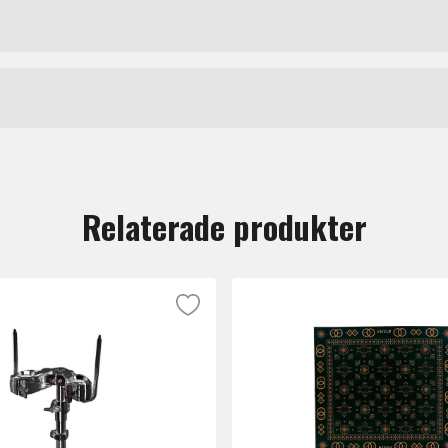
2RZS-MBR, lackerade i Molten Brown Burst finish.
 10"x7", 12"x8" hängpukor samt 14"x12",16"x14" Golvpukor,
Trumset utan hårdvara
Tama
ch och levererar både stor fundamental ton och stabil bo
tt lämna en recension.
t om man föredrar högre stämda enkelskinn eller lågt stäm
Relaterade produkter
ugs, gjutna stämsargar, Starcast med Quick-Lock Tom fäste
llround!