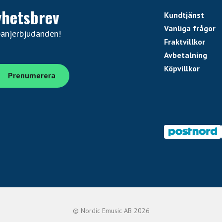
yhetsbrev
Kundtjänst
Vanliga frågor
panjerbjudanden!
Fraktvillkor
Avbetalning
Köpvillkor
© Nordic Emusic AB 2026