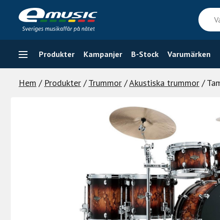
Skip
Vad
to
söker
content
du
efter
Produkter
Kampanjer
B-Stock
Varumärken
Hem
/
Produkter
/
Trummor
/
Akustiska trummor
/ Ta