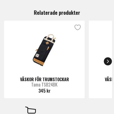
Du måste vara inloggad för att lämna en recension.
Relaterade produkter
VÄSKOR FÖR TRUMSTOCKAR
VÄSK
Tama TSB24BK
345 kr