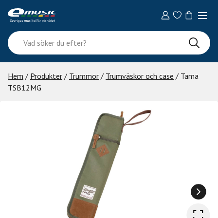
Skip
to
content
Vad
söker
du
efter?
Hem
/
Produkter
/
Trummor
/
Trumväskor och case
/ Tama
TSB12MG