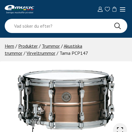
Skip
to
content
Vad
söker
du
efter?
Hem
/
Produkter
/
Trummor
/
Akustiska
trummor
/
Virveltrummor
/ Tama PCP147