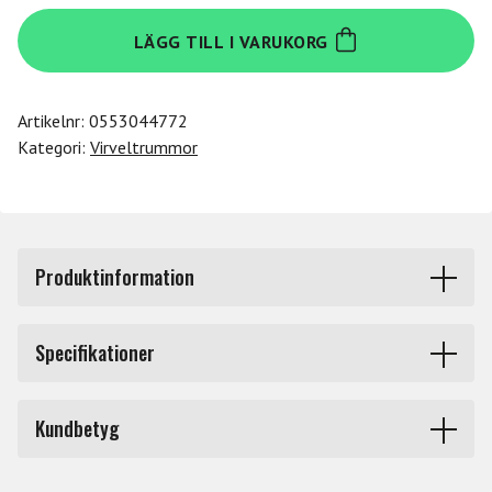
Tama
LÄGG TILL I VARUKORG
PCP147
mängd
Artikelnr:
0553044772
Kategori:
Virveltrummor
Produktinformation
TAMA Starphonic Copper -Virveltrumma - PCP147.
Specifikationer
PCP147 har en stomme av 1,2 mm koppar. 7" djup
Storlek
14 tum
kombinerat med kopparstommen ger en utomordentligt
Kundbetyg
rå, mörk ton med massor av låga frekvenser i
Produkttyp
Virveltrummor
övertonerna.