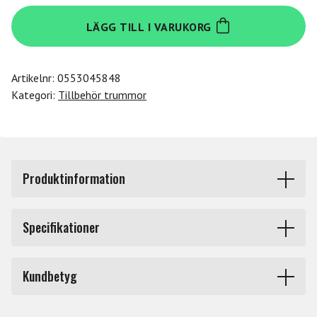
Tama
LÄGG TILL I VARUKORG
MTA45
mängd
Artikelnr:
0553045848
Kategori:
Tillbehör trummor
Produktinformation
TAMA RATCHET ARMS MTA45 (lång) 450mm.
Specifikationer
MTA45 har 19,1mm rör och fäste för 12mm armar som
Produkttyp
Tillbehör trumstativ
bomarmar o.dyl.
Kundbetyg
Märke
Tama