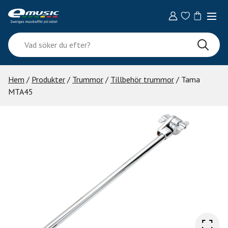
Skip
to
content
Vad
söker
du
efter?
Hem
/
Produkter
/
Trummor
/
Tillbehör trummor
/ Tama
MTA45