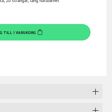
a, 20 strängar, lång hållbarhet
G TILL I VARUKORG