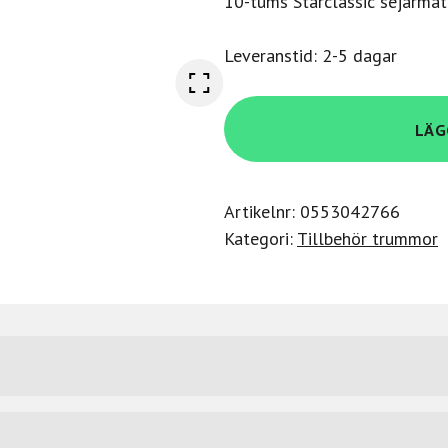
10-tums Starclassic sejarmatt
Leveranstid: 2-5 dagar
Tama
LÄG
MS20SN10S
mängd
Artikelnr:
0553042766
Kategori:
Tillbehör trummor