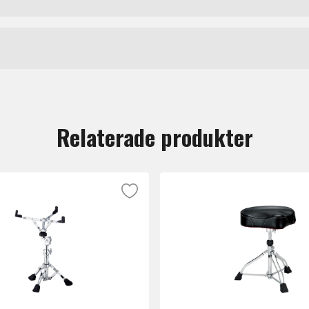
Tama
finns i en mängd variationer så att du kan få en sejarmat
armatta med klassiskt ljud och tajt respons.
tt lämna en recension.
Relaterade produkter