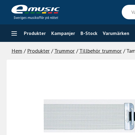
Skip
Vad
to
söker
content
du
efter
Produkter
Kampanjer
B-Stock
Varumärken
Hem
/
Produkter
/
Trummor
/
Tillbehör trummor
/ Ta