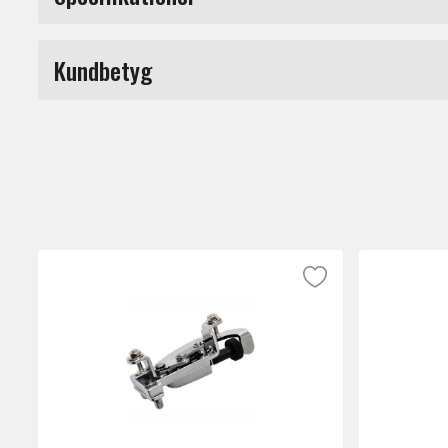
Starclassic Sejarmatta, 10" ,20 strängar.
Märke
TAMAs sejarmattor har lång hållbarhet och 
Kundbetyg
Starclassic serien är TAMAs beprövande sej
Du måste vara inloggad för a