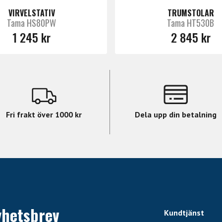
VIRVELSTATIV
TRUMSTOLAR
Tama HS80PW
Tama HT530B
1 245 kr
2 845 kr
Fri frakt över 1000 kr
Dela upp din betalning
yhetsbrev
Kundtjänst