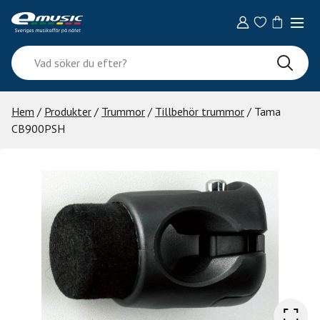
Skip
to
content
Vad
söker
du
efter?
Hem
/
Produkter
/
Trummor
/
Tillbehör trummor
/ Tama
CB900PSH