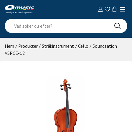
Skip
to
content
Vad
söker
du
efter?
Hem
/
Produkter
/
Stråkinstrument
/
Cello
/ Soundsation
VSPCE-12