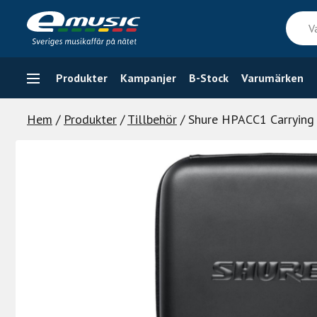
Skip
Vad
to
söker
content
du
efter
Produkter
Kampanjer
B-Stock
Varumärken
Hem
/
Produkter
/
Tillbehör
/ Shure HPACC1 Carrying