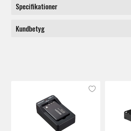
HPACC1 resefodral med hård dragkedja fö
Specifikationer
Märke
Kundbetyg
Du måste vara inloggad för a