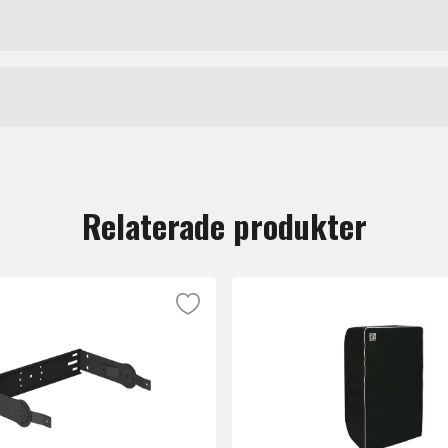
r SRH940.
Shure
tt lämna en recension.
Relaterade produkter