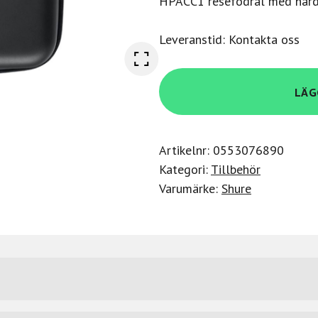
HPACC1 resefodral med hård
Leveranstid: Kontakta oss
Shure
LÄG
HPACC1
Carrying
Case
Artikelnr:
0553076890
for
Kategori:
Tillbehör
SRH940
Varumärke:
Shure
mängd