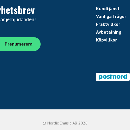
yhetsbrev
Kundtjänst
Vanliga frågor
panjerbjudanden!
Fraktvillkor
Avbetalning
Köpvillkor
© Nordic Emusic AB 2026