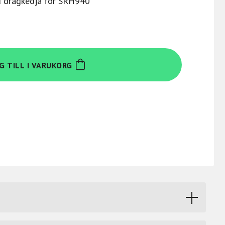
 dragkedja för SRH940
G TILL I VARUKORG