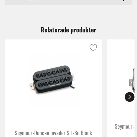
Märke
Seymour-Duncan
Du måste vara inloggad för att lämna en recension.
Relaterade produkter
Seymour-D
Seymour-Duncan Invader SH-8n Black