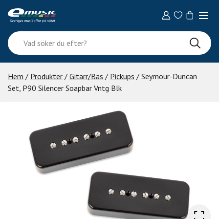
Skip
to
content
Vad
söker
du
efter?
Hem
/
Produkter
/
Gitarr/Bas
/
Pickups
/ Seymour-Duncan
Set, P90 Silencer Soapbar Vntg Blk