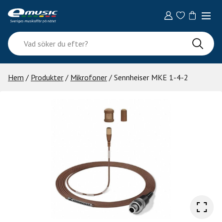
Skip
to
content
Vad
söker
du
efter?
Hem
/
Produkter
/
Mikrofoner
/ Sennheiser MKE 1-4-2