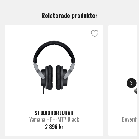
Du måste vara inloggad för att lämna en recension.
Produkttyp
DJ-hörlurar
Relaterade produkter
Märke
Sennheiser
STUDIOHÖRLURAR
Yamaha HPH-MT7 Black
Beyerdy
2 896 kr