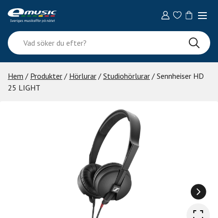
Skip
to
content
Vad
söker
du
efter?
Hem
/
Produkter
/
Hörlurar
/
Studiohörlurar
/ Sennheiser HD
25 LIGHT