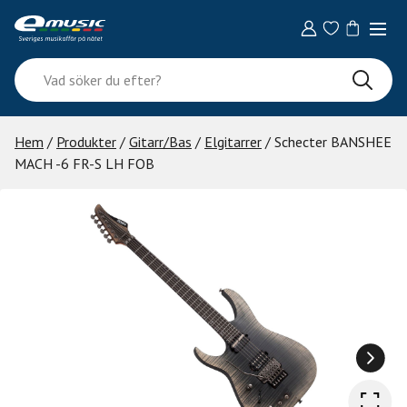
Skip
to
content
Vad
söker
du
efter?
Hem
/
Produkter
/
Gitarr/Bas
/
Elgitarrer
/ Schecter BANSHEE
MACH -6 FR-S LH FOB