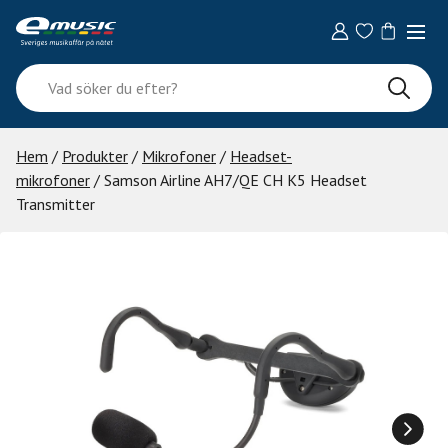
Skip
to
content
Vad
söker
du
efter?
Hem
/
Produkter
/
Mikrofoner
/
Headset-
mikrofoner
/ Samson Airline AH7/QE CH K5 Headset
Transmitter