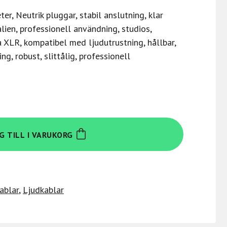
er, Neutrik pluggar, stabil anslutning, klar
talien, professionell användning, studios,
 XLR, kompatibel med ljudutrustning, hållbar,
ing, robust, slittålig, professionell
G TILL I VARUKORG
ablar
,
Ljudkablar