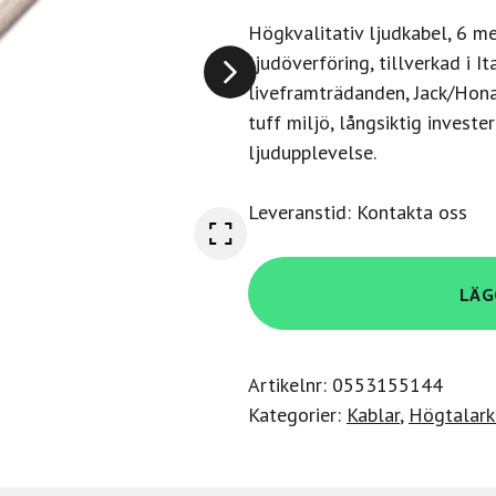
Högkvalitativ ljudkabel, 6 met
ljudöverföring, tillverkad i I
liveframträdanden, Jack/Hona
tuff miljö, långsiktig invester
ljudupplevelse.
Leveranstid: Kontakta oss
Safecon
LÄG
MC35N
Tele
hane
Artikelnr:
0553155144
stereo
Kategorier:
Kablar
,
Högtalark
-
XLR
hona,