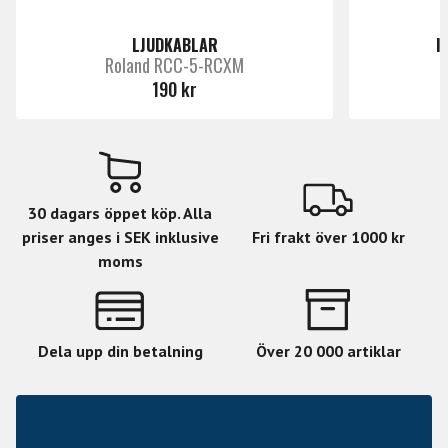
Specifikationer:
LJUDKABLAR
I
Roland RCC-5-RCXM
•
Längd: 3 meter
190 kr
•
Kontakttyp: Vinklad 6,3 mm (1/4 tum) Tele
till rak 6,3 mm Tele
•
Kabeltyp: Instrumentkabel
•
Yttermaterial: Tweed-omslag
30 dagars öppet köp. Alla
priser anges i SEK inklusive
Fri frakt över 1000 kr
moms
Dela upp din betalning
Över 20 000 artiklar