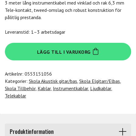
3 meter lång instrumentkabel med vinklad och rak 6,3 mm
Tele-kontakt, tweed-omslag och robust konstruktion för
pålitlig prestanda.
Leveranstid: 1–3 arbetsdagar
Safecon
LÄGG TILL I VARUKORG
IC25
Tele
hane
Artikelnr:
0553151056
vinklad
Kategorier:
Skola Akustisk gitar/bas
,
Skola Elgitarr/Elbas
,
–
Skola Tillbehör
,
Kablar
,
Instrumentkablar
,
Ljudkablar
,
Tele
Telekablar
hane,
3
meter
mängd
Produktinformation