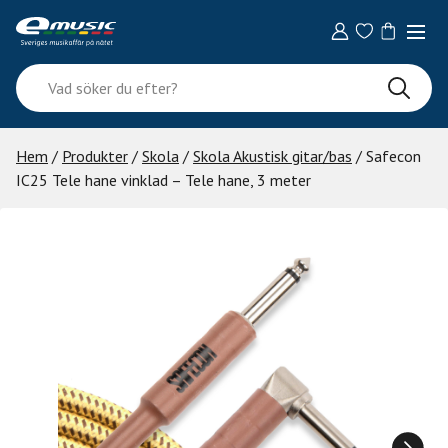
Skip
to
content
Vad
söker
du
efter?
Hem
/
Produkter
/
Skola
/
Skola Akustisk gitar/bas
/ Safecon
IC25 Tele hane vinklad – Tele hane, 3 meter