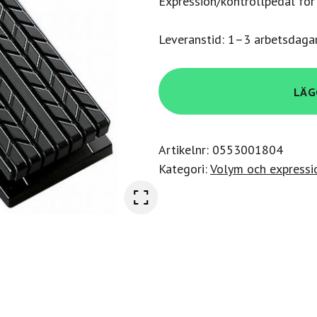
Expression/kontrollpedal för 
Leveranstid: 1–3 arbetsdaga
Roland
LÄG
EV-
5
mängd
Artikelnr:
0553001804
Kategori:
Volym och expressi