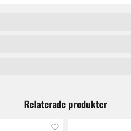
a funktioner och effektparametrar i realtid. Den ultrakompa
 synt/keyboard-setup.
Roland
rds samt pedalbord för gitarr och bas
ärde
tt lämna en recension.
Relaterade produkter