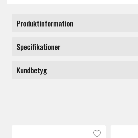
Produktinformation
Roland EV-5 kan användas för att styra olik
Specifikationer
pedalbord för gitarr eller bas, eller till en
Märke
Steglös kontrollpedal för syntar, keyboa
Kundbetyg
Potentiometer för inställning av minimiv
Du måste vara inloggad för a