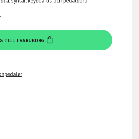
bl.a. syntar, keyboards och pedalbord.
r
G TILL I VARUKORG
onpedaler