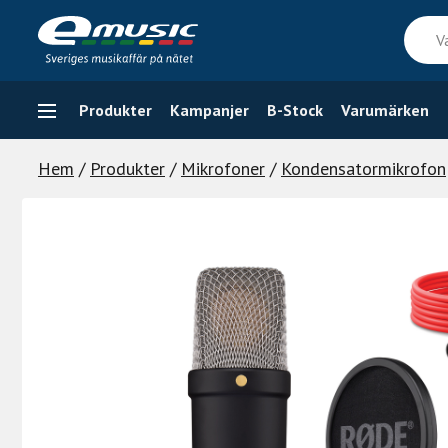
Skip
Vad
to
söker
content
du
efter
Produkter
Kampanjer
B-Stock
Varumärken
Hem
/
Produkter
/
Mikrofoner
/
Kondensatormikrofon