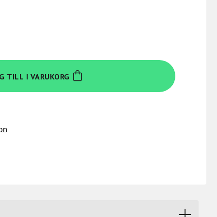
G TILL I VARUKORG
on