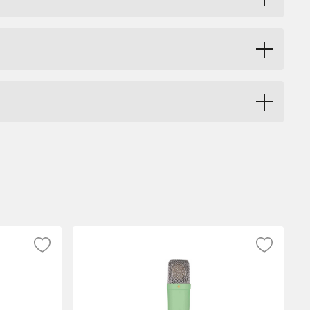
 av podcasts eller berättarröst. NT-USB är
n utmärkt till iPad med inspelningsappar
i realtid. Det finns även två reglage, ett
 pop-filter medgöljer och är designat för
far vilket innebär att uttalsljud såsom
lång 6 m USB-kabel.