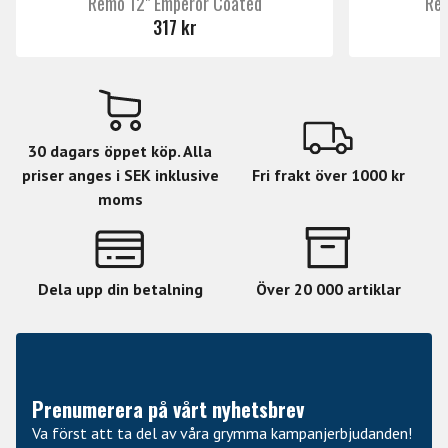
Remo 12" Emperor Coated
Rem
317 kr
30 dagars öppet köp. Alla
priser anges i SEK inklusive
Fri frakt över 1000 kr
moms
Dela upp din betalning
Över 20 000 artiklar
Prenumerera på vårt nyhetsbrev
Va först att ta del av våra grymma kampanjerbjudanden!