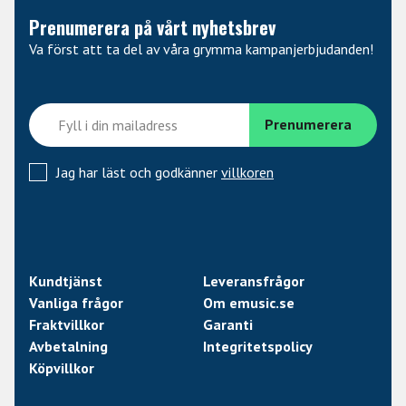
Sammanfattningsvis är T/10 från Quik Lok ett
Prenumerera på vårt nyhetsbrev
tangentbordstativ som kombinerar stabilitet,
Va först att ta del av våra grymma kampanjerbjudanden!
justerbarhet och portabilitet. Det är det perfekta valet
för musiker som söker ett pålitligt och prisvärt stativ
som kan anpassas efter deras specifika behov. Med T/10
får du ett stativ som inte bara stödjer ditt instrument,
utan också din musikaliska resa.
Jag har läst och godkänner
villkoren
Kundtjänst
Leveransfrågor
Vanliga frågor
Om emusic.se
Fraktvillkor
Garanti
Avbetalning
Integritetspolicy
Köpvillkor