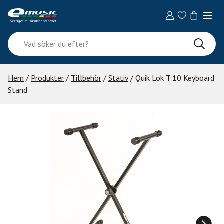
Skip
to
content
Vad
söker
du
efter?
Hem
/
Produkter
/
Tillbehör
/
Stativ
/ Quik Lok T 10 Keyboard
Stand