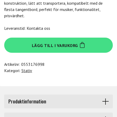
konstruktion, lätt att transportera, kompatibelt med de
flesta tangentbord, perfekt för musiker, funktionalitet,
prisvärdhet.
Leveranstid: Kontakta oss
Quik
LÄGG TILL I VARUKORG
Lok
T
10
Artikelnr:
0553176998
Keyboard
Kategori:
Stativ
Stand
mängd
Produktinformation
T/10 är ett tangentbordstativ av "X"-stil från Quik Lok