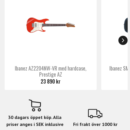
även går att svaja bakåt. Allt detta tillsamman gör SE
Mark Tremonti till ett instrument som är lätt att plocka
Material
Mahogany
upp men svårt att ställa ifrån sig.
kropp
Märke
Prs
Ibanez AZ2204NW-VR med hardcase,
Ibanez SM
Prestige AZ
23 890 kr
30 dagars öppet köp. Alla
priser anges i SEK inklusive
Fri frakt över 1000 kr