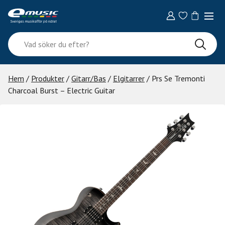
Skip
to
content
Vad
söker
du
efter?
Hem
/
Produkter
/
Gitarr/Bas
/
Elgitarrer
/ Prs Se Tremonti
Charcoal Burst – Electric Guitar