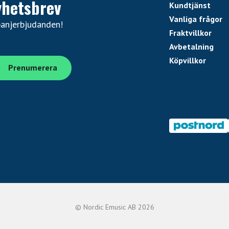
yhetsbrev
Kundtjänst
Vanliga frågor
panjerbjudanden!
Fraktvillkor
Avbetalning
Köpvillkor
© Nordic Emusic AB 2026