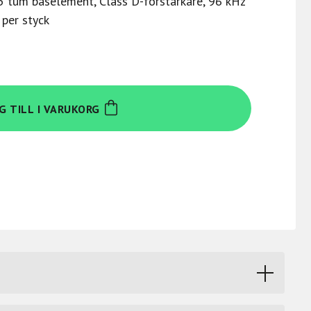
 5 tum baselement, Class D-förstärkare, 96 kHz
 per styck
G TILL I VARUKORG