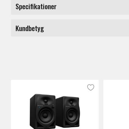
VM-50 är en 2-vägs högtalare som passar li
Specifikationer
Baselement av Aramidfiber ger enastående 
är 30 procent lättare än konventionella pa
Märke
Class D-förstärkare. Förstärkaren har 96 k
Kundbetyg
Pris per styck.
Du måste vara inloggad för a