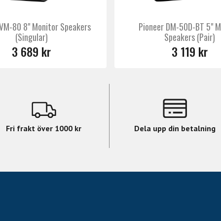
 VM-80 8" Monitor Speakers
Pioneer DM-50D-BT 5" M
(Singular)
Speakers (Pair)
3 689 kr
3 119 kr
Fri frakt över 1000 kr
Dela upp din betalning