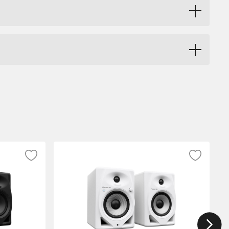
 5" baselement tillverkad av Aramidfiber.
anregistret. Dessa nyutvecklade element
upare ljud. VM-serien är utrustade med
 16 möjliga EQ-inställningar.