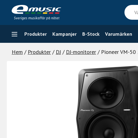
Skip
Vad
to
söker
content
du
efter
Produkter
Kampanjer
B-Stock
Varumärken
Hem
/
Produkter
/
DJ
/
DJ-monitorer
/ Pioneer VM-50 5