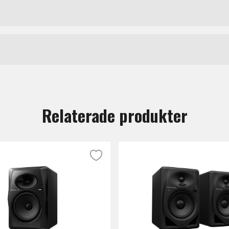
ka bra till musikstudion som DJ-riggen. Studiomonitorn har
punch som du känner i basfrekvenserna och det lägre mell
ppersfodrade Aramid-koner, vilket gör dem starkare med dj
Pioneer
Hz DSP som med två rattar, Low EQ och High EQ, ger totalt
tt lämna en recension.
Relaterade produkter