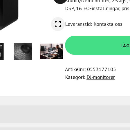
Studio/DJ-monitorer, 2-vägs,
DSP, 16 EQ-inställningar, pris
Leveranstid: Kontakta oss
Pioneer
LÄG
VM-
50
5"
Artikelnr:
0553177105
Monitor
Kategori:
DJ-monitorer
Speakers
(Singular)
mängd