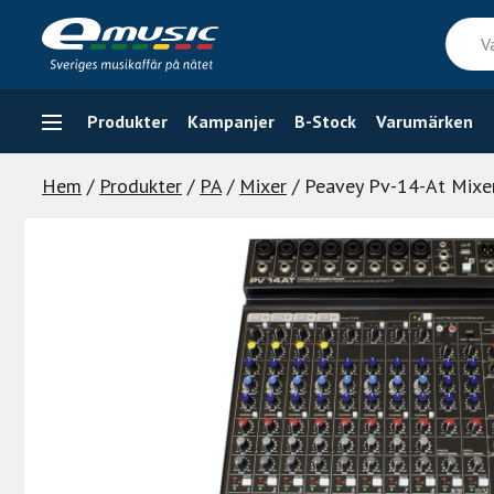
Skip
Vad
to
söker
content
du
efter
Produkter
Kampanjer
B-Stock
Varumärken
Hem
/
Produkter
/
PA
/
Mixer
/ Peavey Pv-14-At Mixe