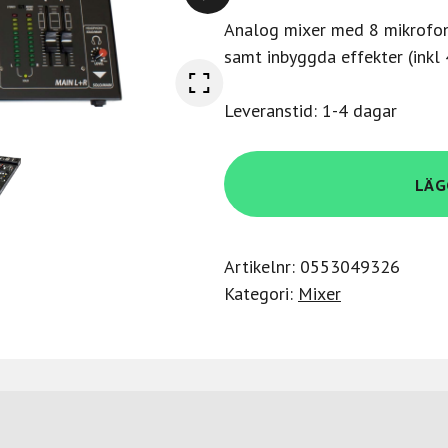
Analog mixer med 8 mikrofoni
samt inbyggda effekter (inkl
Leveranstid: 1-4 dagar
Peavey
LÄG
Pv-
14-
At
Artikelnr:
0553049326
Mixer
Kategori:
Mixer
mängd