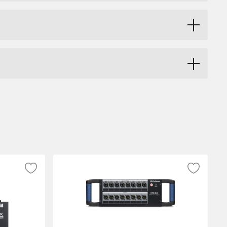
nbyggda effekter som styrs via LCD display
ct out på de 8 mikrofonkanalerna för