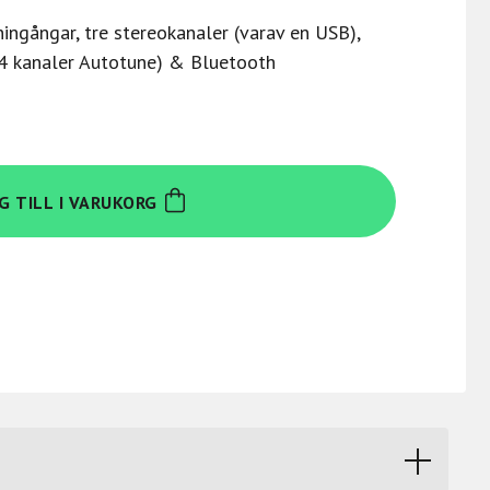
ngångar, tre stereokanaler (varav en USB),
 4 kanaler Autotune) & Bluetooth
G TILL I VARUKORG