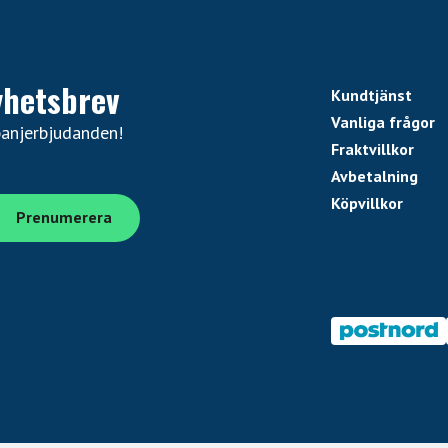
yhetsbrev
Kundtjänst
Vanliga frågor
panjerbjudanden!
Fraktvillkor
Avbetalning
Köpvillkor