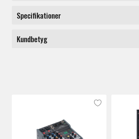
Analog mixer med 8 mikrofoningångar och tr
Specifikationer
inklusive 4 kanaler Antares Autotune. Även 
direktinspelning
Typ
Kundbetyg
Kanaler
Produkttyp
Du måste vara inloggad för a
Gränssnitt
Märke