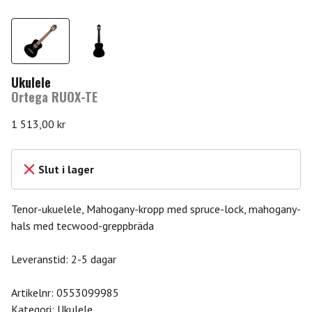
Ukulele
Ortega RUOX-TE
1 513,00
kr
Slut i lager
Tenor-ukuelele, Mahogany-kropp med spruce-lock, mahogany-
hals med tecwood-greppbräda
Leveranstid: 2-5 dagar
Artikelnr:
0553099985
Kategori:
Ukulele