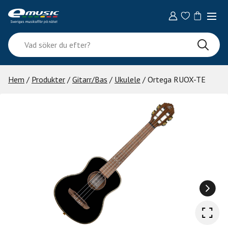
Skip
to
content
Vad
söker
du
efter?
Hem
/
Produkter
/
Gitarr/Bas
/
Ukulele
/ Ortega RUOX-TE