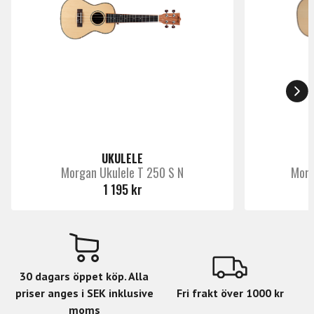
UKULELE
Morgan Ukulele T 250 S N
Morg
1 195 kr
30 dagars öppet köp. Alla
priser anges i SEK inklusive
Fri frakt över 1000 kr
moms