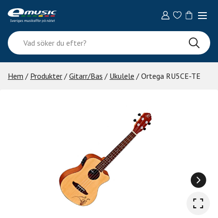
Skip
to
content
Vad
söker
du
efter?
Hem
/
Produkter
/
Gitarr/Bas
/
Ukulele
/ Ortega RU5CE-TE